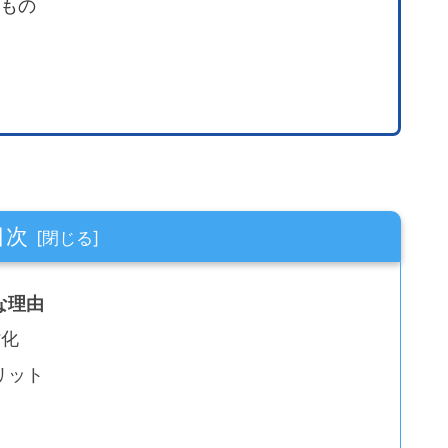
もの
目次
な理由
劣化
リット