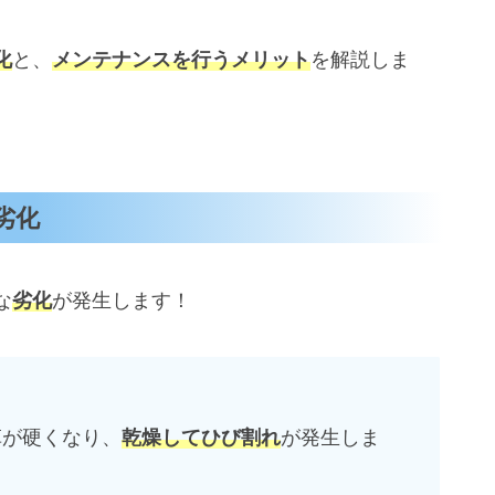
化
と、
メンテナンスを行うメリット
を解説しま
劣化
な
劣化
が発生します！
革が硬くなり、
乾燥してひび割れ
が発生しま