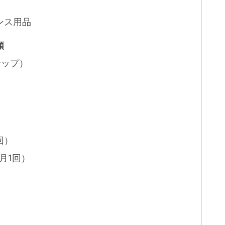
ンス用品
順
テップ）
回）
月1回）