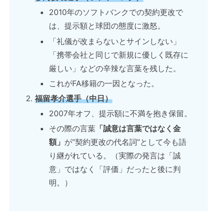
2010年のソフトバンクでの契約更改で
は、提示額と球団の態度に激怒。
「礼儀が改まらないとサインしない」
「携帯会社と同じで新規に優しく既存に
厳しい」などの辛辣な言葉を残した。
これがFA移籍の一因となった。
福留孝介選手（中日）
2007年オフ、提示額に不満を抱き保留。
その際の言葉
「誠意は言葉ではなく金
額」
が“契約更改の代名詞”として今も語
り継がれている。（実際の発言は「誠
意」ではなく「評価」だったと後に判
明。）