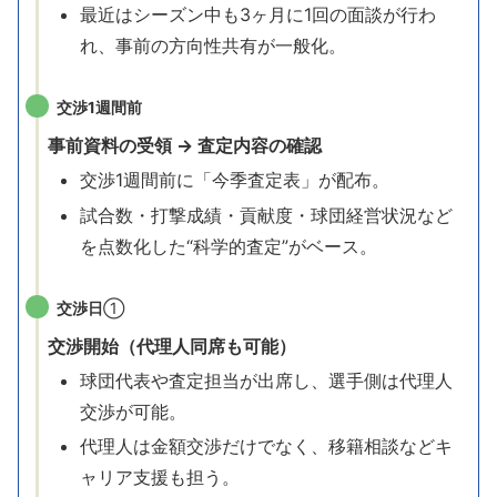
最近はシーズン中も3ヶ月に1回の面談が行わ
れ、事前の方向性共有が一般化。
交渉1週間前
事前資料の受領 → 査定内容の確認
交渉1週間前に「今季査定表」が配布。
試合数・打撃成績・貢献度・球団経営状況など
を点数化した“科学的査定”がベース。
交渉日
①
交渉開始（代理人同席も可能）
球団代表や査定担当が出席し、選手側は代理人
交渉が可能。
代理人は金額交渉だけでなく、移籍相談などキ
ャリア支援も担う。