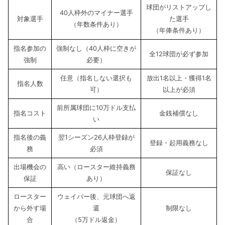
球団がリストアップし
40人枠外のマイナー選手
対象選手
た選手
（年数条件あり）
（年俸条件あり）
指名参加の
強制なし（40人枠に空きが
全12球団が必ず参加
強制
必要）
任意（指名しない選択も
放出1名以上・獲得1名
指名人数
可）
以上が必須
前所属球団に10万ドル支払
指名コスト
金銭補償なし
い
指名後の義
翌1シーズン26人枠登録が
登録・起用義務なし
務
必須
出場機会の
高い（ロースター維持義務
保証なし
保証
あり）
ロースター
ウェイバー後、元球団へ返
から外す場
還
制限なし
合
（5万ドル返金）