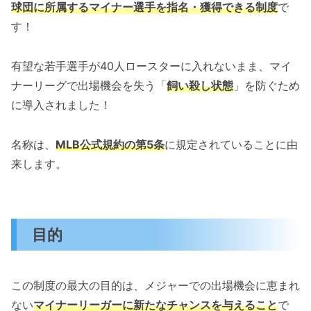
球団に所属するマイナー選手を指名・獲得できる制度
で
す！
有望な若手選手が40人ロースターに入れないまま、マイ
ナーリーグで出場機会を失う「
飼い殺し状態
」を防ぐため
に導入されました！
名称は、
MLB公式規約の第5条
に規定されていることに由
来します。
目的
この制度の最大の目的は、メジャーでの出場機会に恵まれ
ない
マイナーリーガーに新たなチャンスを与えること
で