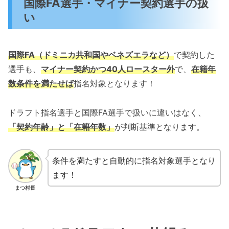
国際FA選手・マイナー契約選手の扱
い
国際FA（ドミニカ共和国やベネズエラなど）
で契約した
選手も、
マイナー契約かつ40人
ロースター
外
で、
在籍年
数条件を満たせば
指名対象となります！
ドラフト指名選手と国際FA選手で扱いに違いはなく、
「契約年齢」と「在籍年数」
が判断基準となります。
条件を満たすと自動的に指名対象選手となり
ます！
まつ村長