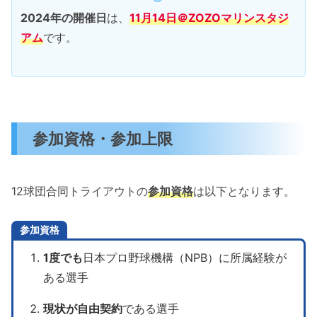
2024年の開催日
は、
11月14日＠ZOZOマリンスタジ
アム
です。
参加資格・参加上限
12球団合同トライアウトの
参加資格
は以下となります。
参加資格
1度でも
日本プロ野球機構（NPB）に所属経験が
ある選手
現状が自由契約
である選手