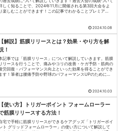
の過去成績について解説していきます！過去大会の成績ついて
詳しく知ることで、2024年11月に開催される第3回大会をよ
り楽しむことができます！この記事でわかることプレミア
12 過去大...
2024.10.08
【解説】筋膜リリースとは？効果・やり方を解
説！
本記事では「筋膜リリース」について解説していきます。筋膜
リリースを行うことで、痛みやコリの改善・ケガ予防・筋肉の
疲労回復・パフォーマンス向上といった効果を得ることができ
ます！筆者は腰痛予防や野球のパフォーマンスUPのためにフ
ォームローラーを...
2024.10.03
【使い方】トリガーポイント フォームローラー
で筋膜リリースする方法！
自宅で手軽に筋膜リリースができるケアグッズ「トリガーポイ
ント グリッドフォームローラー」の使い方について解説して