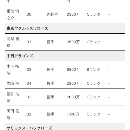
平
万
重信 慎
30
外野手
3300万
Cランク
－
之介
東京ヤクルトスワローズ
高梨 裕
32
投手
3500万
Cランク
－
稔
中日ドラゴンズ
木下 拓
32
捕手
6800万
Bランク
－
哉
岩崎 翔
34
投手
2800万
Cランク
－
福谷 浩
33
投手
2000万
Cランク
－
司
岡田 俊
32
投手
1000万
Cランク
－
哉
オリックス・バファローズ