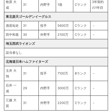
牧原 大
3年契約
31
内野手
1億
Cランク
成
の1年目
東北楽天ゴールデンイーグルス
酒居知史
31
投手
5600万
Cランク
－
田中和基
30
外野手
2100万
Cランク
－
埼玉西武ライオンズ
該当者なし
北海道日本ハムファイターズ
玉井 大
31
投手
7100万
Bランク
－
翔
石井 一
29
内野手
3000万
Cランク
－
成
江越 大
31
外野手
2200万
Cランク
－
賀