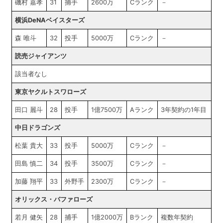
磯村 嘉孝
31
捕手
2600万
Cランク
－
横浜DeNAベイスターズ
森 唯斗
32
投手
5000万
Cランク
－
読売ジャイアンツ
該当者なし
東京ヤクルトスワローズ
田口 麗斗
28
投手
1億7500万
Aランク
3年契約の1年目
中日ドラゴンズ
松葉 貴大
33
投手
5000万
Cランク
－
田島 慎二
34
投手
3500万
Cランク
－
加藤 翔平
33
外野手
2300万
Cランク
－
オリックス・バファローズ
若月 健矢
28
捕手
1億2000万
Bランク
複数年契約