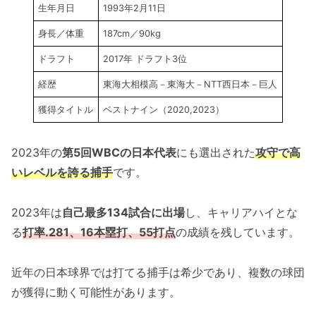
生年月日
1993年2月11日
身長／体重
187cm／90kg
ドラフト
2017年 ドラフト3位
経歴
東海大相模高－東海大－NTT西日本－巨人
獲得タイトル
ベストナイン（2020,2023）
2023年の
第5回WBCの日本代表
にも選出された
攻守で高
いレベルを誇る捕手
です。
2023年は
自己最多134試合に出場
し、キャリアハイとな
る
打率.281、16本塁打、55打点
の成績を残しています。
近年の日本球界では打てる捕手は希少であり、複数の球団
が獲得に動く可能性があります。