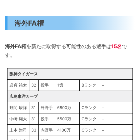
海外FA権
海外FA権
を新たに取得する可能性のある選手は
15名
で
す。
阪神タイガース
岩貞 祐太
32
投手
1億
Bランク
－
広島東洋カープ
野間 峻祥
31
外野手
6800万
Cランク
－
中崎 翔太
31
投手
5500万
Cランク
－
上本 崇司
33
内野手
4100万
Cランク
－