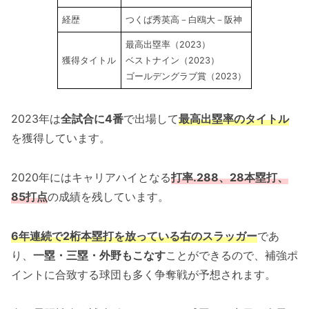
経歴
つくば秀英高－白鴎大－阪神
最高出塁率（2023）
獲得タイトル
ベストナイン（2023）
ゴールデングラブ賞（2023）
2023年は
全試合に4番
で出場して
最高出塁率のタイトル
を獲得しています。
2020年にはキャリアハイとなる
打率.288、28本塁打、
85打点
の成績を残しています。
6年連続で2桁本塁打を放っている右のスラッガー
であ
り、
一塁・三塁・外野もこなす
ことができるので、補強ポ
イントに合致する球団も多く争奪戦が予想されます。