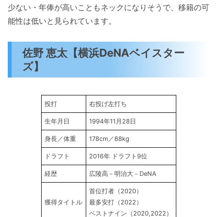
少ない・年俸が高いこともネックになりそうで、移籍の可
能性は低いと見られています。
佐野 恵太【横浜DeNAベイスター
ズ】
投打
右投げ左打ち
生年月日
1994年11月28日
身長／体重
178cm／88kg
ドラフト
2016年 ドラフト9位
経歴
広陵高－明治大－DeNA
首位打者（2020）
獲得タイトル
最多安打（2022）
ベストナイン（2020,2022）