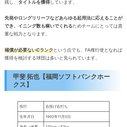
残し、
タイトルを獲得
しています。
先発やロングリリーフなどあらゆる起用法に応えることが
でき、イニング数も稼いでくれる
ためチームにとっては貴
重な戦力となります。
補償が必要ないCランク
という点でも、FA権行使となれば
獲得を検討する球団は多いと見られています。
甲斐 拓也【福岡ソフトバンクホー
クス】
投打
右投げ右打ち
生年月日
1992年11月5日
身長／体重
170cm／87kg