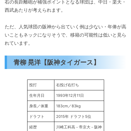
右の長距離砲が補強ポイントとなる球団は、中日・楽天・
西武あたりが考えられます。
ただ、人気球団の阪神から出ていく例は少ない・年俸が高
いこともネックになりそうで、移籍の可能性は低いと見ら
れています。
青柳 晃洋【阪神タイガース】
投打
右投げ右打ち
生年月日
1993年12月11日
身長／体重
183cm／83kg
ドラフト
2015年 ドラフト5位
経歴
川崎工科高－帝京大－阪神