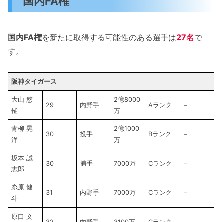
国内FA権
国内FA権
を新たに取得する可能性のある選手は
27名
で
す。
阪神タイガース
大山 悠
2億8000
29
内野手
Aランク
－
輔
万
青柳 晃
2億1000
30
投手
Bランク
－
洋
万
坂本 誠
30
捕手
7000万
Cランク
－
志郎
糸原 健
31
内野手
7000万
Cランク
－
斗
原口 文
32
内野手
3100万
Cランク
－