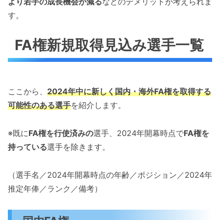
より若手の成長機会が減る
などのデメリットが考えられま
す。
FA権新規取得見込み選手一覧
ここから、
2024年中に新しく国内・海外FA権を取得する
可能性のある選手
を紹介します。
※既に
FA権を行使済みの
選手、2024年開幕時点で
FA権を
持っている
選手を除きます。
（選手名／2024年開幕時点の年齢／ポジション／2024年
推定年俸／ランク／備考）