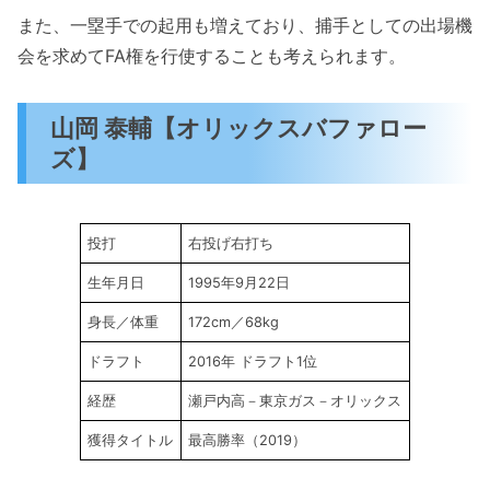
また、一塁手での起用も増えており、捕手としての出場機
会を求めてFA権を行使することも考えられます。
山岡 泰輔【オリックスバファロー
ズ】
投打
右投げ右打ち
生年月日
1995年9月22日
身長／体重
172cm／68kg
ドラフト
2016年 ドラフト1位
経歴
瀬戸内高－東京ガス－オリックス
獲得タイトル
最高勝率（2019）