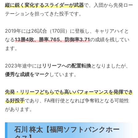
縦に鋭く変化するスライダーが武器
で、入団から先発ロー
テーションを担ってきた投手です。
2019年には26試合（170回）に登板し、キャリアハイと
なる
13勝4敗、勝率.765、防御率3.71
の成績を残してい
ます。
2023年途中には
リリーフへの配置転換
となりましたが、
優秀な成績をマーク
しています。
先発・リリーフどちらでも高いパフォーマンスを発揮でき
る好投手
であり、FA権行使となれば争奪戦となる可能性
があります。
石川 柊太【福岡ソフトバンクホー
クス】