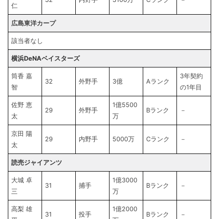
仁
広島東洋カープ
該当者なし
横浜DeNAベイスターズ
筒香 嘉
3年契約
32
外野手
3億
Aランク
智
の1年目
佐野 恵
1億5500
29
外野手
Bランク
－
太
万
京田 陽
29
内野手
5000万
Cランク
－
太
読売ジャイアンツ
大城 卓
1億3000
31
捕手
Bランク
－
三
万
高梨 雄
1億2000
31
投手
Bランク
－