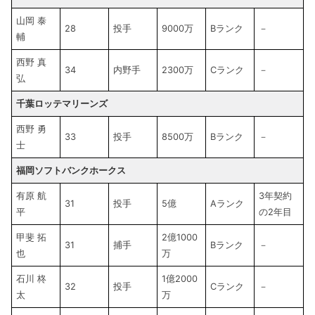
山岡 泰
28
投手
9000万
Bランク
－
輔
西野 真
34
内野手
2300万
Cランク
－
弘
千葉ロッテマリーンズ
西野 勇
33
投手
8500万
Bランク
－
士
福岡ソフトバンクホークス
有原 航
3年契約
31
投手
5億
Aランク
平
の2年目
甲斐 拓
2億1000
31
捕手
Bランク
－
也
万
石川 柊
1億2000
32
投手
Cランク
－
太
万