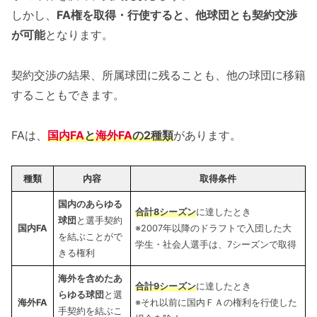
しかし、
FA権を取得・行使すると、他球団とも契約交渉
が可能
となります。
契約交渉の結果、所属球団に残ることも、他の球団に移籍
することもできます。
FAは、
国内FA
と
海外FA
の2種類
があります。
種類
内容
取得条件
国内のあらゆる
合計8シーズン
に達したとき
球団
と選手契約
国内FA
※2007年以降のドラフトで入団した大
を結ぶことがで
学生・社会人選手は、7シーズンで取得
きる権利
海外を含めたあ
合計9シーズン
に達したとき
らゆる球団
と選
海外FA
※それ以前に国内ＦＡの権利を行使した
手契約を結ぶこ