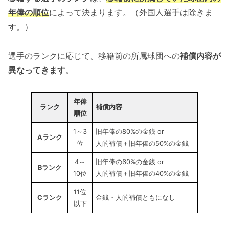
年俸の順位
によって決まります。（外国人選手は除きま
す。）
選手のランクに応じて、移籍前の所属球団への
補償内容が
異なってきます
。
年俸
ランク
補償内容
順位
1～3
旧年俸の80%の金銭 or
Aランク
位
人的補償＋旧年俸の50%の金銭
4～
旧年俸の60%の金銭 or
Bランク
10位
人的補償＋旧年俸の40%の金銭
11位
Cランク
金銭・人的補償ともになし
以下