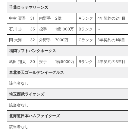
千葉ロッテマリーンズ
中村 奨吾
31
内野手
2億
Aランク
4年契約の2年目
石川 歩
35
投手
1億1000万
Bランク
－
岡 大海
32
外野手
7000万
Cランク
3年契約の1年目
福岡ソフトバンクホークス
武田 翔太
30
投手
1億5000万
Bランク
4年契約の3年目
東北楽天ゴールデンイーグルス
該当者なし
埼玉西武ライオンズ
該当者なし
北海道日本ハムファイターズ
該当者なし