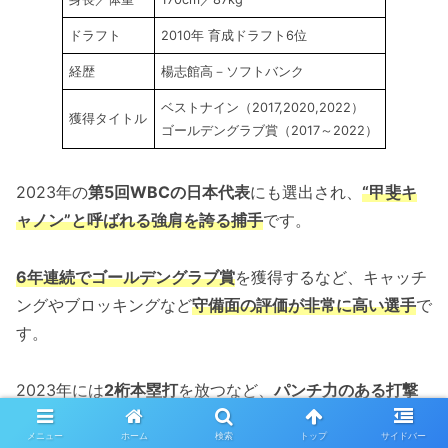
ドラフト
2010年 育成ドラフト6位
経歴
楊志館高－ソフトバンク
ベストナイン（2017,2020,2022）
獲得タイトル
ゴールデングラブ賞（2017～2022）
2023年の
第5回WBCの日本代表
にも選出され、
“甲斐キ
ャノン”と呼ばれる強肩を誇る捕手
です。
6年連続でゴールデングラブ賞
を獲得するなど、キャッチ
ングやブロッキングなど
守備面の評価が非常に高い選手
で
す。
2023年には
2桁本塁打
を放つなど、
パンチ力のある打撃
も持ち味です。
メニュー
ホーム
検索
トップ
サイドバー