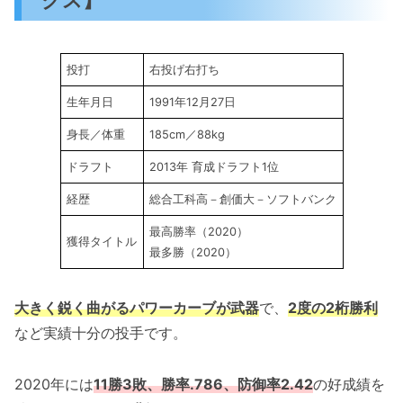
投打
右投げ右打ち
生年月日
1991年12月27日
身長／体重
185cm／88kg
ドラフト
2013年 育成ドラフト1位
経歴
総合工科高－創価大－ソフトバンク
最高勝率（2020）
獲得タイトル
最多勝（2020）
大きく鋭く曲がるパワーカーブが武器
で、
2度の2桁勝利
など実績十分の投手です。
2020年には
11勝3敗、勝率.786、防御率2.42
の好成績を